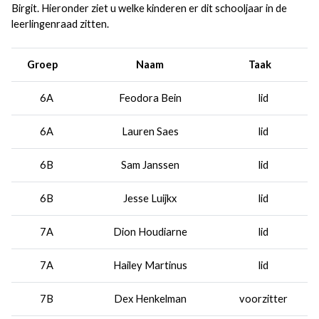
Birgit. Hieronder ziet u welke kinderen er dit schooljaar in de
leerlingenraad zitten.
Groep
Naam
Taak
6A
Feodora Bein
lid
6A
Lauren Saes
lid
6B
Sam Janssen
lid
6B
Jesse Luijkx
lid
7A
Dion Houdiarne
lid
7A
Hailey Martinus
lid
7B
Dex Henkelman
voorzitter