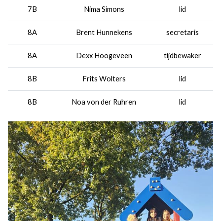
7B
Nima Simons
lid
8A
Brent Hunnekens
secretaris
8A
Dexx Hoogeveen
tijdbewaker
8B
Frits Wolters
lid
8B
Noa von der Ruhren
lid